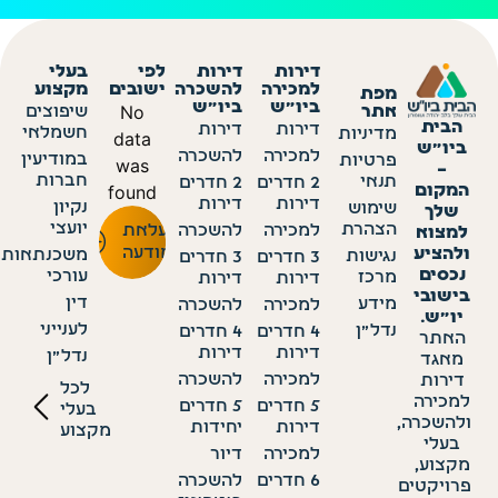
דירות
דירות
לפי
בעלי
למכירה
להשכרה
ישובים
מקצוע
מפת
ביו״ש
ביו״ש
No
אתר
שיפוצים
הבית
דירות
דירות
חשמלאי
מדיניות
data
ביו״ש
למכירה
להשכרה
במודיעין
פרטיות
was
–
חברות
תנאי
2 חדרים
2 חדרים
found
המקום
דירות
דירות
נקיון
שימוש
שלך
יועצי
הצהרת
למכירה
להשכרה
העלאת
למצוא
מודעה
ולהציע
משכנתאות
נגישות
3 חדרים
3 חדרים
נכסים
עורכי
מרכז
דירות
דירות
בישובי
דין
מידע
למכירה
להשכרה
יו״ש.
לענייני
נדל״ן
4 חדרים
4 חדרים
האתר
דירות
דירות
נדל״ן
מאגד
למכירה
להשכרה
דירות
לכל
למכירה
5 חדרים
5 חדרים
בעלי
ולהשכרה,
דירות
יחידות
מקצוע
בעלי
למכירה
דיור
מקצוע,
6 חדרים
להשכרה
פרויקטים