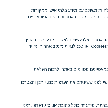
להיות משולב עם מידע בלתי אישי ממקורות
 מספר המשתמשים באתר והנכסים הפופולריים
ו. אתרים אלו עשויים לאסוף מידע מכם באופן
עצמאי. אנו ממליצים לכם לבדוק את מדיניות הפרטיות של אתרים אלה. "הבית ביו״ש" אינה אחראית לשימוש ב"Cookies" או טכנולוגיות מעקב אחרות על ידי
במאפיינים מסוימים באתר, לרבות העלאת
שי לפני ששיניתם את העדפותיכם, ייתכן ותצטרכו
"הבית ביוש" עשויה להשתמש בטכנולוגיות שונות לאיסוף מידע מהמכשיר שלכם (מחשב/נייד) ואודות פעילותכם באתר. מידע זה כולל כתובת IP, סוג דפדפן, זמני