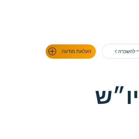
העלאת מודעה
 להשכרה
ו״ש