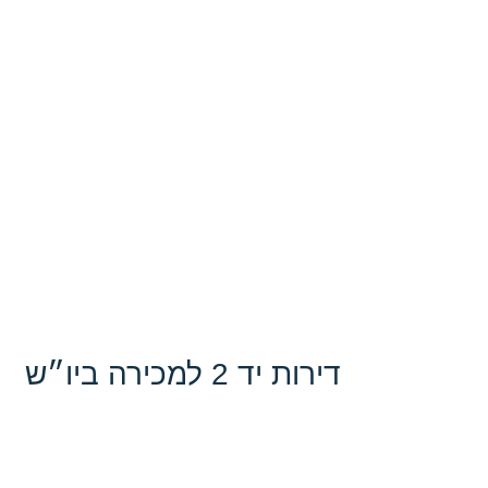
גבעות הכרם – שכונה ירוקה בבית אריה
דירות יד 2 למכירה ביו״ש